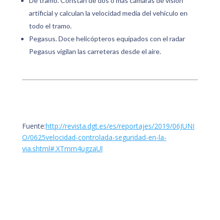
De tramo. Constan de dos o más cámaras de visión
artificial y calculan la velocidad media del vehículo en
todo el tramo.
Pegasus. Doce helicópteros equipados con el radar
Pegasus vigilan las carreteras desde el aire.
Fuente:
http://revista.dgt.es/es/reportajes/2019/06JUNI
O/0625velocidad-controlada-seguridad-en-la-
via.shtml#.XTmm4ugzaUl