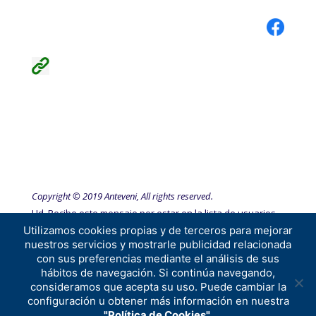
Copyright © 2019 Anteveni, All rights reserved.
Ud. Recibe este mensaje por estar en la lista de usuarios
Utilizamos cookies propias y de terceros para mejorar
de vehículos de Anteveni, S.L.
nuestros servicios y mostrarle publicidad relacionada
con sus preferencias mediante el análisis de sus
hábitos de navegación. Si continúa navegando,
consideramos que acepta su uso. Puede cambiar la
configuración u obtener más información en nuestra
"Política de Cookies".