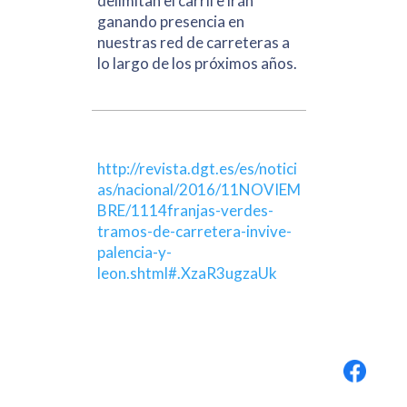
delimitan el carril e irán
ganando presencia en
nuestras red de carreteras a
lo largo de los próximos años.
http://revista.dgt.es/es/notici
as/nacional/2016/11NOVIEM
BRE/1114franjas-verdes-
tramos-de-carretera-invive-
palencia-y-
leon.shtml#.XzaR3ugzaUk